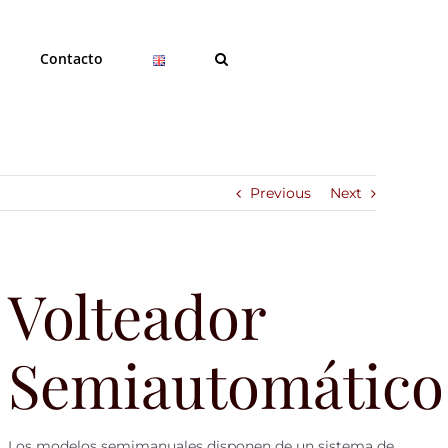
Contacto
Previous
Next
Volteador
Semiautomático
Los modelos semimanuales disponen de un sistema de