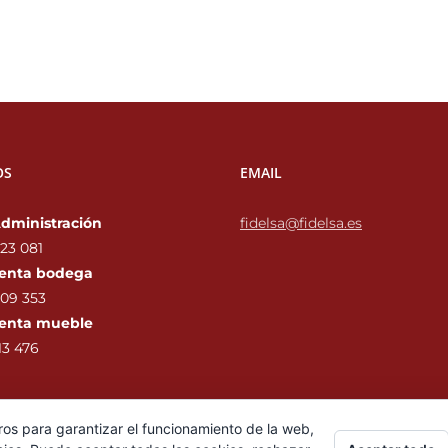
OS
EMAIL
Administración
fidelsa@fidelsa.es
23 081
enta bodega
09 353‬
enta mueble
3 476‬
ros para garantizar el funcionamiento de la web,